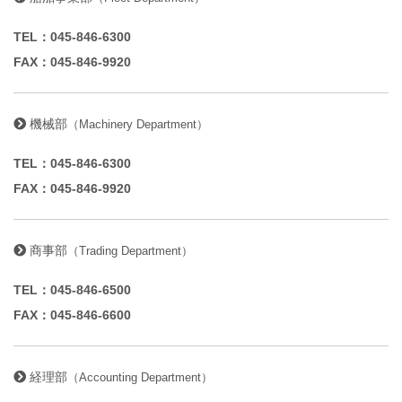
TST
TEL：045-846-6300
沿革
FAX：045-846-9920
RECR
機械部
（Machinery Department）
CON
TEL：045-846-6300
FAX：045-846-9920
商事部
（Trading Department）
TEL：045-846-6500
FAX：045-846-6600
経理部
（Accounting Department）