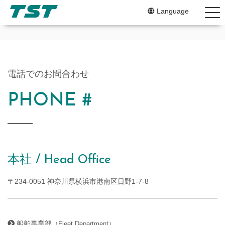
Language
ホーム
電話でのお問合わせ
NEWS
PHONE #
SERV
ABOU
本社 / Head Office
CEO
〒234-0051 神奈川県横浜市港南区日野1-7-8
企業
会社
船舶事業部
（Fleet Department）