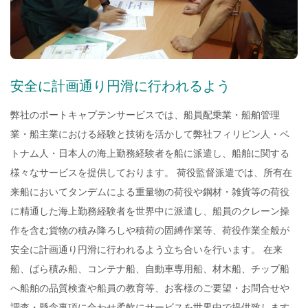
TST
沿革
RECR
安全に計画通り円滑に行われるよう
CON
弊社のポートキャプテンサービスでは、船員配乗業・船舶管理
業・船主業における経験と技術を活かして弊社フィリピン人・ベ
トナム人・日本人の海上勤務経験者を船に派遣し、船舶に関する
様々なサービスを提供しております。 荷役監督派遣では、所有在
来船においてタンデムによる重量物の荷役や鋼材・雑貨等の荷役
に精通した海上勤務経験者を世界中に派遣し、船員のクレーン操
作を含む貨物の積み降ろしや積荷の固縛作業等、荷役作業全般が
安全に計画通り円滑に行われるよう立ち合いを行います。 在来
船、ばら積み船、コンテナ船、自動車専用船、材木船、チップ船
へ船舶の品質検査や船員の教育等、お客様のご要望・お問合せや
調査・懸念事項に合わせ柔軟にサービスを世界中で提供致します